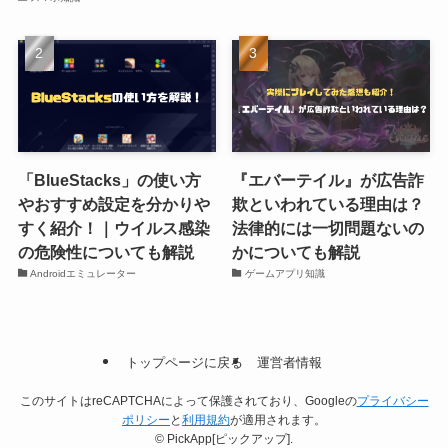
「BlueStacks」の使い方
『エバーテイル』が広告詐
やおすすめ設定を分かりや
欺といわれている理由は？
すく紹介！｜ウイルス感染
法律的には一切問題ないの
の危険性についても解説
かについても解説
Androidエミュレーター
ゲームアプリ知識
トップページに戻る
運営者情報
このサイトはreCAPTCHAによって保護されており、Googleの
プライバシー
ポリシー
と
利用規約
が適用されます。
©
PickApp[ピックアップ].