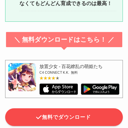
なくてもどんどん育成できるのは最高！
＼ 無料ダウンロードはこちら！ ／
放置少女 - 百花繚乱の萌姫たち
C4 CONNECT K.K.
無料
★★★★★
★★★★★
無料でダウンロード