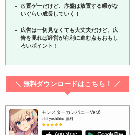
放
置ゲーだけど、序盤は放置する暇がな
いぐらい成長していく！
広告は一切見なくても大丈夫だけど、広
告を見れば経営が有利に進む点もおもし
ろいポイント！
＼ 無料ダウンロードはこちら！ ／
モンスターカンパニーVer.6
ishii yoshihiro
無料
★★★★★
★★★★★