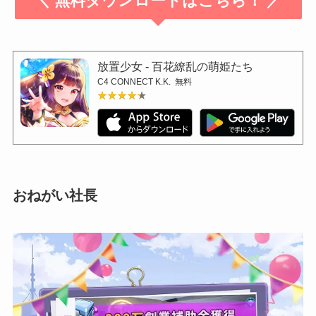
＼ 無料ダウンロードはこちら！ ／
放置少女 - 百花繚乱の萌姫たち
C4 CONNECT K.K.
無料
★★★★★
★★★★★
おねがい社長