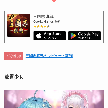
三國志 真戦
Qookka Games
無料
★★★★★
★★★★★
三國志真戦のレビュー・評判
関連記事
放置少女