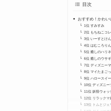
目次
おすすめ！​かわ
1位 すみすみ
2位 もちねこコ
3位 いーすとけ
4位 はむころり
5位 癒しのハリ
6位 癒しのウサ
7位 ディズニー
8位 マイたまご
9位 ハロースイ
10位 ディズニ
11位 妖怪ウォ
12位 リラック
13位 トムとジ