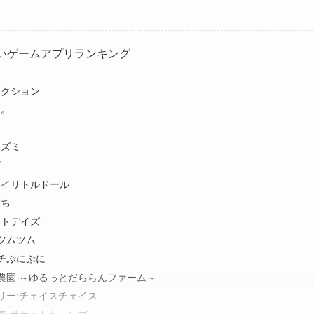
いいゲームアプリランキング
レクション
ん。
ん
ネズミ
ギ
マイリトルドール
っち
ートデイズ
ーツムツム
ッチぷにぷに
マ農園 ～ゆるっとだららんファーム～
ェリー:チェイスチェイス