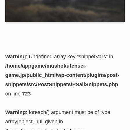
Warning
: Undefined array key "snippetVars" in
/home/appgame/mushokutensei-
game.jp/public_html/wp-content/plugins/post-
snippets/src/PostSnippets/PSallSnippets.php
on line
723
Warning
: foreach() argument must be of type
array|object, null given in