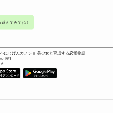
ら遊んでみてね！
ノ-にじげんカノジョ 美少女と育成する恋愛物語
ono
無料
★★
★★