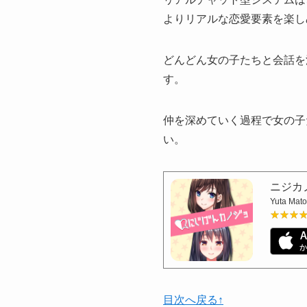
よりリアルな恋愛要素を楽し
どんどん女の子たちと会話を
す。
仲を深めていく過程で女の子
い。
ニジカ
Yuta Mat
★★★
★★★
目次へ戻る↑