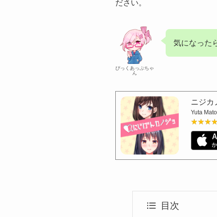
ださい。
気になった
ぴっくあっぷちゃ
ん
ニジカ
Yuta Mat
★★★
★★★
目次