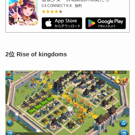
C4 CONNECT K.K.
無料
★★★★★
★★★★★
2位 Rise of kingdoms